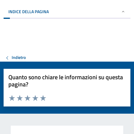
INDICE DELLA PAGINA
Indietro
Quanto sono chiare le informazioni su questa
pagina?
Valuta da 1 a 5 stelle la pagina
Valuta 1 stelle su 5
Valuta 2 stelle su 5
Valuta 3 stelle su 5
Valuta 4 stelle su 5
Valuta 5 stelle su 5