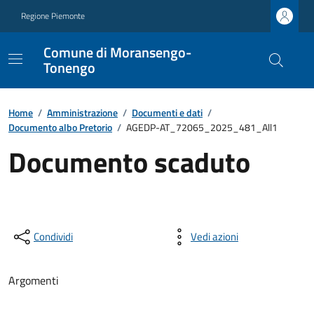
Regione Piemonte
Comune di Moransengo-
Tonengo
Home
/
Amministrazione
/
Documenti e dati
/
Documento albo Pretorio
/
AGEDP-AT_72065_2025_481_All1
Documento scaduto
Condividi
Vedi azioni
Argomenti