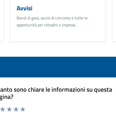
Avvisi
Bandi di gara, avvisi di concorso e tutte le
opportunità per cittadini e imprese.
anto sono chiare le informazioni su questa
gina?
a da 1 a 5 stelle la pagina
ta 1 stelle su 5
Valuta 2 stelle su 5
Valuta 3 stelle su 5
Valuta 4 stelle su 5
Valuta 5 stelle su 5