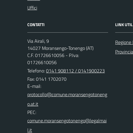
Uffici
CONTATTI
LINK UTIL
Via Airali, 9
Regione
14027 Moransengo-Tonengo (AT)
Provincia
C.F. 01726610056 - P.Iva:
01726610056
Telefono:
0141 908112 / 0141900223
Fax: 0141 1702070
E-mail:
PEC: