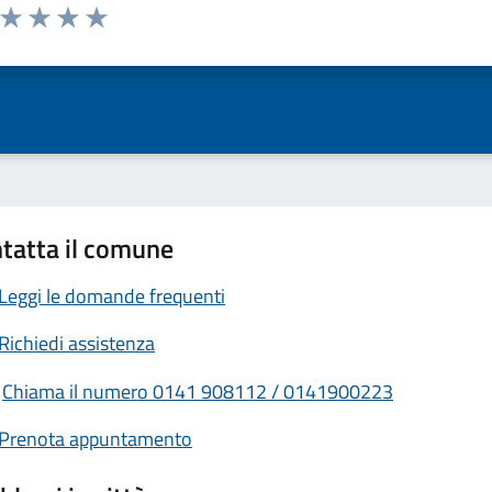
a da 1 a 5 stelle la pagina
ta 1 stelle su 5
Valuta 2 stelle su 5
Valuta 3 stelle su 5
Valuta 4 stelle su 5
Valuta 5 stelle su 5
tatta il comune
Leggi le domande frequenti
Richiedi assistenza
Chiama il numero 0141 908112 / 0141900223
Prenota appuntamento