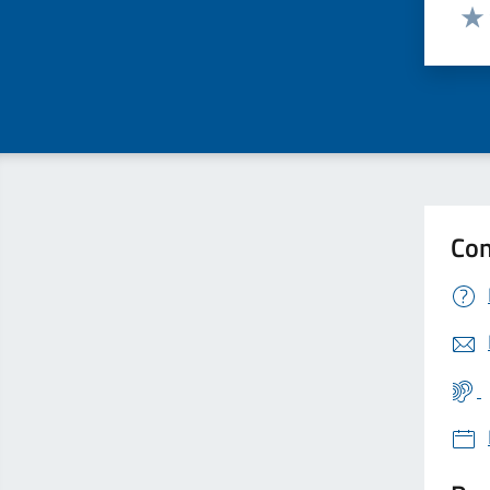
Valut
Valu
Con