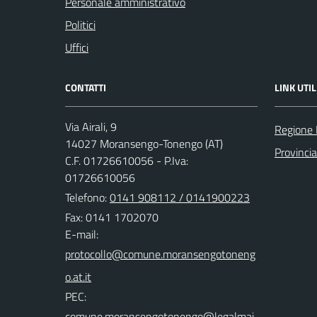
Personale amministrativo
Politici
Uffici
CONTATTI
LINK UTIL
Via Airali, 9
Regione
14027 Moransengo-Tonengo (AT)
Provincia
C.F. 01726610056 - P.Iva:
01726610056
Telefono:
0141 908112 / 0141900223
Fax: 0141 1702070
E-mail:
PEC: