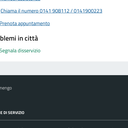
Chiama il numero 0141 908112 / 0141900223
Prenota appuntamento
blemi in città
Segnala disservizio
onengo
E DI SERVIZIO