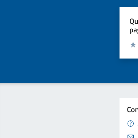
Qu
pa
Valut
Valu
Con