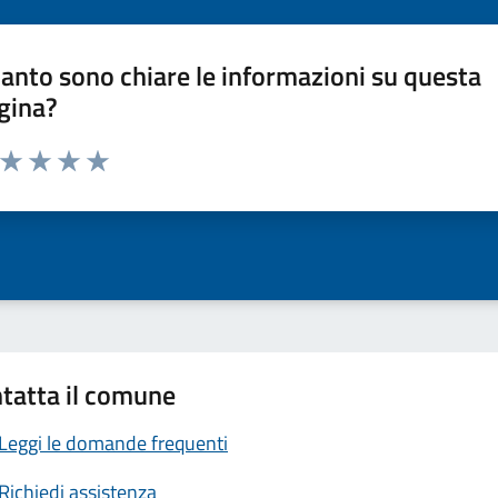
anto sono chiare le informazioni su questa
gina?
a da 1 a 5 stelle la pagina
ta 1 stelle su 5
Valuta 2 stelle su 5
Valuta 3 stelle su 5
Valuta 4 stelle su 5
Valuta 5 stelle su 5
tatta il comune
Leggi le domande frequenti
Richiedi assistenza