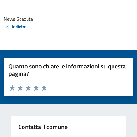
News Scaduta
Indietro
Quanto sono chiare le informazioni su questa
pagina?
Valuta da 1 a 5 stelle la pagina
Valuta 1 stelle su 5
Valuta 2 stelle su 5
Valuta 3 stelle su 5
Valuta 4 stelle su 5
Valuta 5 stelle su 5
Contatta il comune