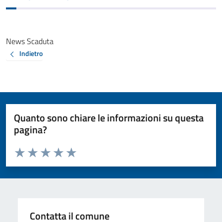
News Scaduta
Indietro
Quanto sono chiare le informazioni su questa
pagina?
Valuta da 1 a 5 stelle la pagina
Valuta 1 stelle su 5
Valuta 2 stelle su 5
Valuta 3 stelle su 5
Valuta 4 stelle su 5
Valuta 5 stelle su 5
Contatta il comune